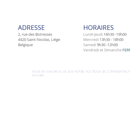
ADRESSE
HORAIRES
2, rue des Botresses
Lundi-Jeudi
16h30 -19h00
4420 Saint-Nicolas, Liège
Mercredi
13h30 - 18h00
Belgique
​Samedi
9h30 -12h00
Vendredi et Dimanche
FER
pour en savoir plus sur notre politique de confidentialit
savoir+