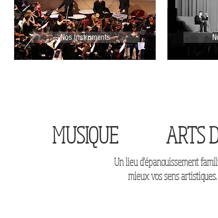
Nos Instruments
N
MUSIQUE
ARTS D
Un lieu d'épanouissement famili
mieux vos sens artistiques.