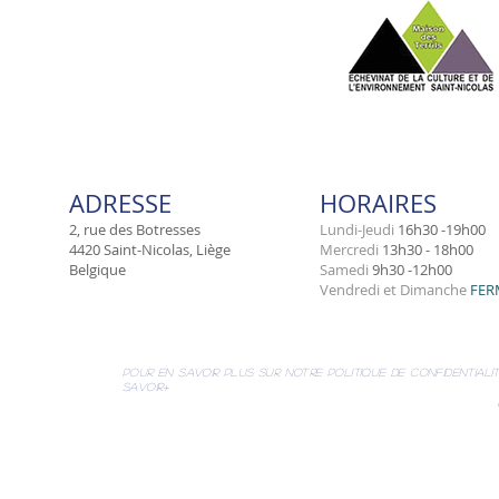
ADRESSE
HORAIRES
2, rue des Botresses
Lundi-Jeudi
16h30 -19h00
4420 Saint-Nicolas, Liège
Mercredi
13h30 - 18h00
Belgique
​Samedi
9h30 -12h00
Vendredi et Dimanche
FER
pour en savoir plus sur notre politique de confidentialit
savoir+